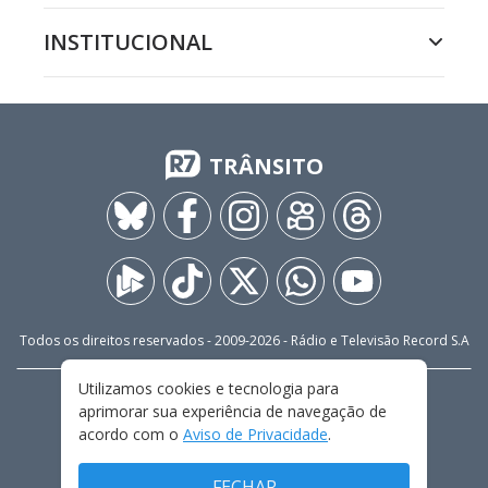
INSTITUCIONAL
TRÂNSITO
Todos os direitos reservados - 2009-
2026
- Rádio e Televisão Record S.A
Utilizamos cookies e tecnologia para
CARREIRA
FALE CONOSCO
PRIVACIDADE
aprimorar sua experiência de navegação de
TERMOS E CONDIÇÕES DE USO
acordo com o
Aviso de Privacidade
.
FECHAR