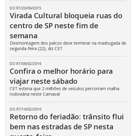
DO R7
/
20/06/2015
Virada Cultural bloqueia ruas do
centro de SP neste fim de
semana
Desmontagem dos palcos deve terminar na madrugada de
segunda-feira (22), diz CET
DO R7
/
06/02/2016
Confira o melhor horário para
viajar neste sábado
CET estima que 2 milhões de veículos percorram malha
rodoviária neste Carnaval
DO R7
/
10/02/2016
Retorno do feriadão: trânsito flui
bem nas estradas de SP nesta