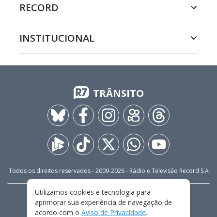
RECORD
INSTITUCIONAL
TRÂNSITO
Todos os direitos reservados - 2009-
2026
- Rádio e Televisão Record S.A
Utilizamos cookies e tecnologia para
CARREIRA
FALE CONOSCO
PRIVACIDADE
aprimorar sua experiência de navegação de
TERMOS E CONDIÇÕES DE USO
acordo com o
Aviso de Privacidade
.