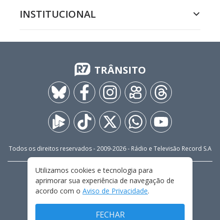
INSTITUCIONAL
TRÂNSITO
Todos os direitos reservados - 2009-
2026
- Rádio e Televisão Record S.A
Utilizamos cookies e tecnologia para
CARREIRA
FALE CONOSCO
PRIVACIDADE
aprimorar sua experiência de navegação de
TERMOS E CONDIÇÕES DE USO
acordo com o
Aviso de Privacidade
.
FECHAR