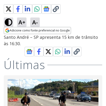
A+
A-
Adicione como fonte preferencial no Google
Opens in new window
Santo André – SP apresenta 15 km de trânsito
às 16:30.
Últimas