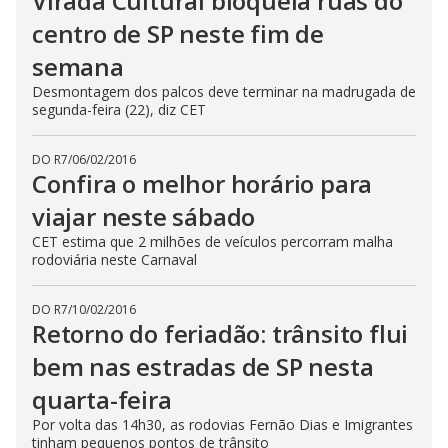
Virada Cultural bloqueia ruas do
centro de SP neste fim de
semana
Desmontagem dos palcos deve terminar na madrugada de
segunda-feira (22), diz CET
DO R7
/
06/02/2016
Confira o melhor horário para
viajar neste sábado
CET estima que 2 milhões de veículos percorram malha
rodoviária neste Carnaval
DO R7
/
10/02/2016
Retorno do feriadão: trânsito flui
bem nas estradas de SP nesta
quarta-feira
Por volta das 14h30, as rodovias Fernão Dias e Imigrantes
tinham pequenos pontos de trânsito