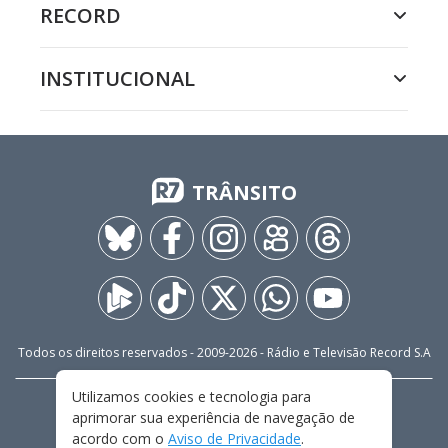
RECORD
INSTITUCIONAL
TRÂNSITO
Todos os direitos reservados - 2009-
2026
- Rádio e Televisão Record S.A
Utilizamos cookies e tecnologia para
CARREIRA
FALE CONOSCO
PRIVACIDADE
aprimorar sua experiência de navegação de
TERMOS E CONDIÇÕES DE USO
acordo com o
Aviso de Privacidade
.