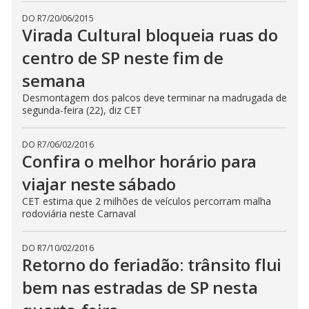
DO R7
/
20/06/2015
Virada Cultural bloqueia ruas do
centro de SP neste fim de
semana
Desmontagem dos palcos deve terminar na madrugada de
segunda-feira (22), diz CET
DO R7
/
06/02/2016
Confira o melhor horário para
viajar neste sábado
CET estima que 2 milhões de veículos percorram malha
rodoviária neste Carnaval
DO R7
/
10/02/2016
Retorno do feriadão: trânsito flui
bem nas estradas de SP nesta