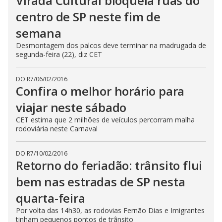
Virada Cultural bloqueia ruas do
centro de SP neste fim de
semana
Desmontagem dos palcos deve terminar na madrugada de
segunda-feira (22), diz CET
DO R7
/
06/02/2016
Confira o melhor horário para
viajar neste sábado
CET estima que 2 milhões de veículos percorram malha
rodoviária neste Carnaval
DO R7
/
10/02/2016
Retorno do feriadão: trânsito flui
bem nas estradas de SP nesta
quarta-feira
Por volta das 14h30, as rodovias Fernão Dias e Imigrantes
tinham pequenos pontos de trânsito