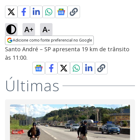
A+
A-
Adicione como fonte preferencial no Google
Opens in new window
Santo André – SP apresenta 19 km de trânsito
às 11:00.
Últimas