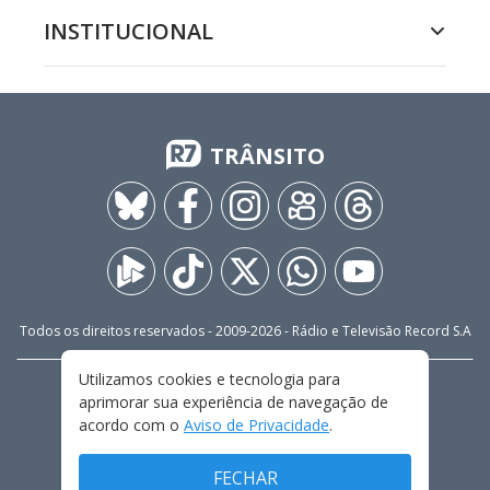
INSTITUCIONAL
TRÂNSITO
Todos os direitos reservados - 2009-
2026
- Rádio e Televisão Record S.A
Utilizamos cookies e tecnologia para
CARREIRA
FALE CONOSCO
PRIVACIDADE
aprimorar sua experiência de navegação de
TERMOS E CONDIÇÕES DE USO
acordo com o
Aviso de Privacidade
.
FECHAR