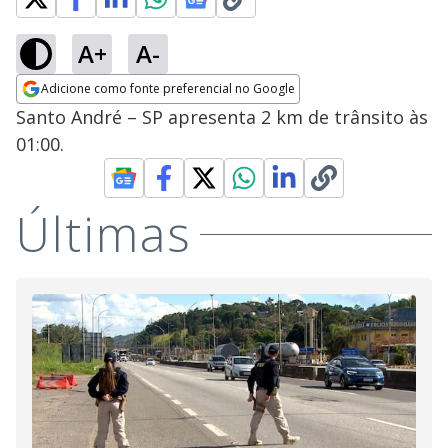
A+
A-
Adicione como fonte preferencial no Google
Opens in new window
Santo André – SP apresenta 2 km de trânsito às
01:00.
Últimas