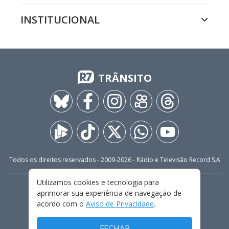
INSTITUCIONAL
TRÂNSITO
Todos os direitos reservados - 2009-
2026
- Rádio e Televisão Record S.A
Utilizamos cookies e tecnologia para
CARREIRA
FALE CONOSCO
PRIVACIDADE
aprimorar sua experiência de navegação de
TERMOS E CONDIÇÕES DE USO
acordo com o
Aviso de Privacidade
.
FECHAR