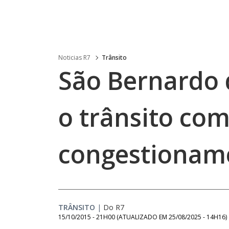
Noticias R7
Trânsito
São Bernardo 
o trânsito co
congestioname
TRÂNSITO
|
Do R7
15/10/2015 - 21H00
(ATUALIZADO EM
25/08/2025 - 14H16
)