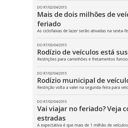
DO R7
/
02/04/2015
Mais de dois milhões de veí
feriado
As ciclofaixas de lazer serão ativadas na sexta-f
DO R7
/
03/04/2015
Rodízio de veículos está su
Restrições para caminhões e fretamentos func
DO R7
/
02/04/2015
Rodízio municipal de veícul
Restrição volta a valer na segunda-feira para veí
DO R7
/
02/04/2015
Vai viajar no feriado? Veja
estradas
A expectativa é que mais de 1 milhão de veículo