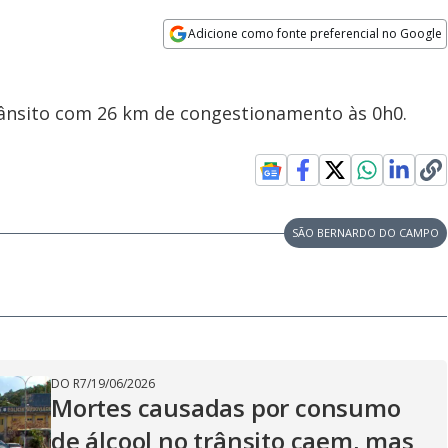
Adicione como fonte preferencial no Google
Opens in new window
rânsito com 26 km de congestionamento às 0h0.
SÃO BERNARDO DO CAMPO
DO R7
/
19/06/2026
Mortes causadas por consumo
de álcool no trânsito caem, mas