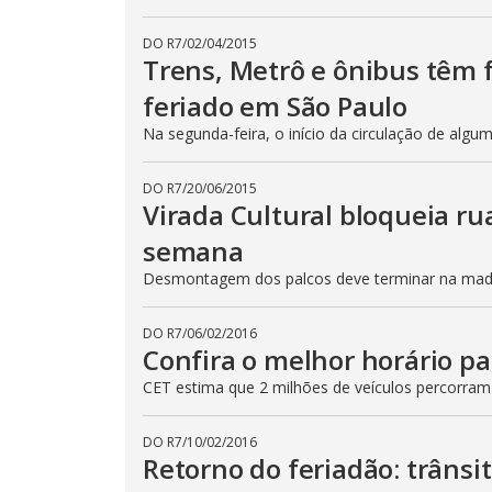
DO R7
/
02/04/2015
Trens, Metrô e ônibus têm
feriado em São Paulo
Na segunda-feira, o início da circulação de algu
DO R7
/
20/06/2015
Virada Cultural bloqueia ru
semana
Desmontagem dos palcos deve terminar na madru
DO R7
/
06/02/2016
Confira o melhor horário pa
CET estima que 2 milhões de veículos percorram
DO R7
/
10/02/2016
Retorno do feriadão: trânsi