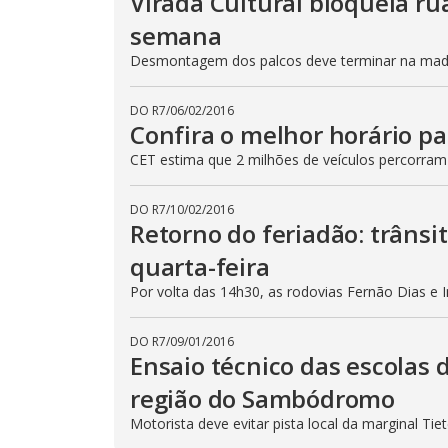
Virada Cultural bloqueia ru
semana
Desmontagem dos palcos deve terminar na madru
DO R7
/
06/02/2016
Confira o melhor horário pa
CET estima que 2 milhões de veículos percorram
DO R7
/
10/02/2016
Retorno do feriadão: trânsi
quarta-feira
Por volta das 14h30, as rodovias Fernão Dias e 
DO R7
/
09/01/2016
Ensaio técnico das escolas 
região do Sambódromo
Motorista deve evitar pista local da marginal Ti