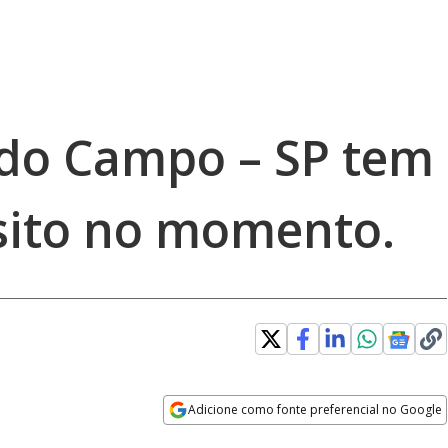
do Campo – SP tem
sito no momento.
Adicione como fonte preferencial no Google
Opens in new window