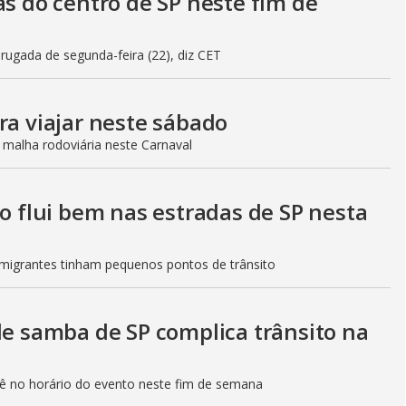
as do centro de SP neste fim de
gada de segunda-feira (22), diz CET
ra viajar neste sábado
 malha rodoviária neste Carnaval
to flui bem nas estradas de SP nesta
Imigrantes tinham pequenos pontos de trânsito
de samba de SP complica trânsito na
etê no horário do evento neste fim de semana