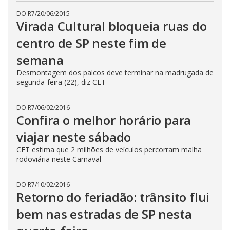
DO R7
/
20/06/2015
Virada Cultural bloqueia ruas do
centro de SP neste fim de
semana
Desmontagem dos palcos deve terminar na madrugada de
segunda-feira (22), diz CET
DO R7
/
06/02/2016
Confira o melhor horário para
viajar neste sábado
CET estima que 2 milhões de veículos percorram malha
rodoviária neste Carnaval
DO R7
/
10/02/2016
Retorno do feriadão: trânsito flui
bem nas estradas de SP nesta