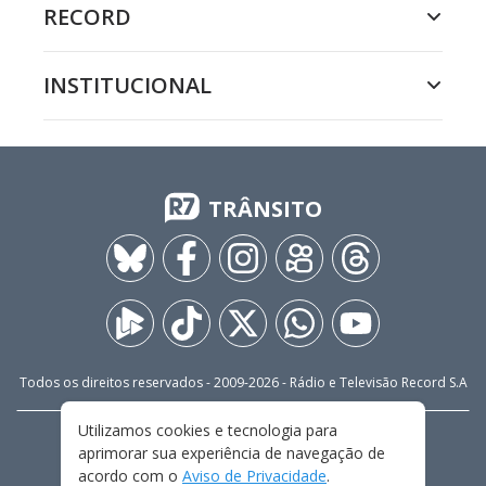
RECORD
INSTITUCIONAL
TRÂNSITO
Todos os direitos reservados - 2009-
2026
- Rádio e Televisão Record S.A
Utilizamos cookies e tecnologia para
CARREIRA
FALE CONOSCO
PRIVACIDADE
aprimorar sua experiência de navegação de
TERMOS E CONDIÇÕES DE USO
acordo com o
Aviso de Privacidade
.