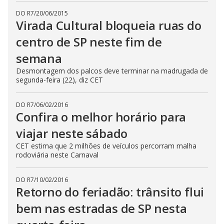
DO R7
/
20/06/2015
Virada Cultural bloqueia ruas do
centro de SP neste fim de
semana
Desmontagem dos palcos deve terminar na madrugada de
segunda-feira (22), diz CET
DO R7
/
06/02/2016
Confira o melhor horário para
viajar neste sábado
CET estima que 2 milhões de veículos percorram malha
rodoviária neste Carnaval
DO R7
/
10/02/2016
Retorno do feriadão: trânsito flui
bem nas estradas de SP nesta