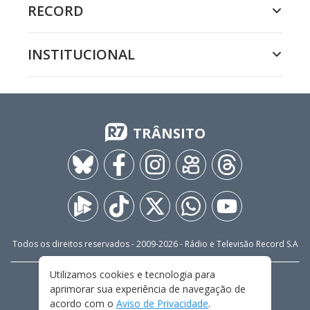
RECORD
INSTITUCIONAL
TRÂNSITO
Todos os direitos reservados - 2009-
2026
- Rádio e Televisão Record S.A
Utilizamos cookies e tecnologia para
CARREIRA
FALE CONOSCO
PRIVACIDADE
aprimorar sua experiência de navegação de
TERMOS E CONDIÇÕES DE USO
acordo com o
Aviso de Privacidade
.