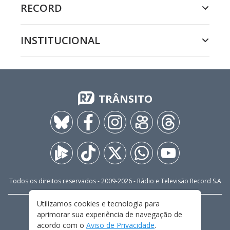
RECORD
INSTITUCIONAL
TRÂNSITO
Todos os direitos reservados - 2009-
2026
- Rádio e Televisão Record S.A
Utilizamos cookies e tecnologia para
CARREIRA
FALE CONOSCO
PRIVACIDADE
aprimorar sua experiência de navegação de
TERMOS E CONDIÇÕES DE USO
acordo com o
Aviso de Privacidade
.