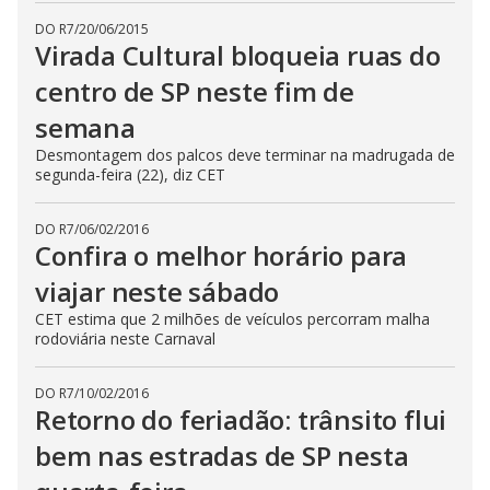
DO R7
/
20/06/2015
Virada Cultural bloqueia ruas do
centro de SP neste fim de
semana
Desmontagem dos palcos deve terminar na madrugada de
segunda-feira (22), diz CET
DO R7
/
06/02/2016
Confira o melhor horário para
viajar neste sábado
CET estima que 2 milhões de veículos percorram malha
rodoviária neste Carnaval
DO R7
/
10/02/2016
Retorno do feriadão: trânsito flui
bem nas estradas de SP nesta