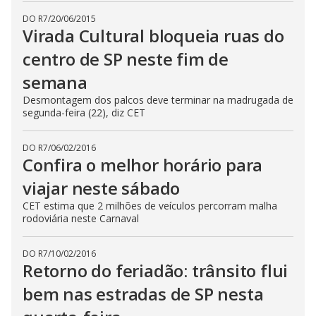
DO R7
/
20/06/2015
Virada Cultural bloqueia ruas do
centro de SP neste fim de
semana
Desmontagem dos palcos deve terminar na madrugada de
segunda-feira (22), diz CET
DO R7
/
06/02/2016
Confira o melhor horário para
viajar neste sábado
CET estima que 2 milhões de veículos percorram malha
rodoviária neste Carnaval
DO R7
/
10/02/2016
Retorno do feriadão: trânsito flui
bem nas estradas de SP nesta