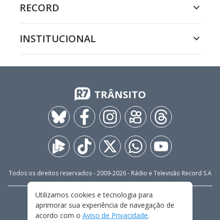
RECORD
INSTITUCIONAL
TRÂNSITO
Todos os direitos reservados - 2009-
2026
- Rádio e Televisão Record S.A
Utilizamos cookies e tecnologia para
CARREIRA
FALE CONOSCO
PRIVACIDADE
aprimorar sua experiência de navegação de
TERMOS E CONDIÇÕES DE USO
acordo com o
Aviso de Privacidade
.