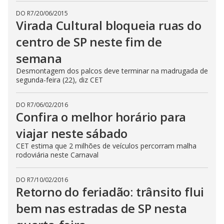
DO R7
/
20/06/2015
Virada Cultural bloqueia ruas do
centro de SP neste fim de
semana
Desmontagem dos palcos deve terminar na madrugada de
segunda-feira (22), diz CET
DO R7
/
06/02/2016
Confira o melhor horário para
viajar neste sábado
CET estima que 2 milhões de veículos percorram malha
rodoviária neste Carnaval
DO R7
/
10/02/2016
Retorno do feriadão: trânsito flui
bem nas estradas de SP nesta