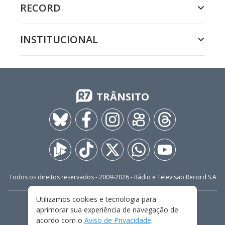
RECORD
INSTITUCIONAL
TRÂNSITO
Todos os direitos reservados - 2009-
2026
- Rádio e Televisão Record S.A
Utilizamos cookies e tecnologia para
CARREIRA
FALE CONOSCO
PRIVACIDADE
aprimorar sua experiência de navegação de
TERMOS E CONDIÇÕES DE USO
acordo com o
Aviso de Privacidade
.