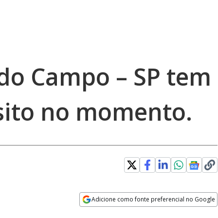
do Campo – SP tem
sito no momento.
Adicione como fonte preferencial no Google
Opens in new window