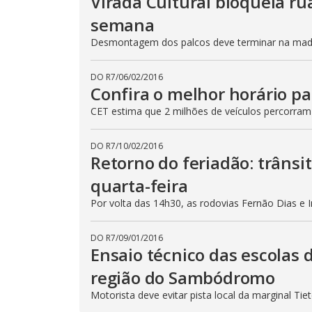
Virada Cultural bloqueia ru
semana
Desmontagem dos palcos deve terminar na madru
DO R7
/
06/02/2016
Confira o melhor horário pa
CET estima que 2 milhões de veículos percorram
DO R7
/
10/02/2016
Retorno do feriadão: trânsi
quarta-feira
Por volta das 14h30, as rodovias Fernão Dias e 
DO R7
/
09/01/2016
Ensaio técnico das escolas 
região do Sambódromo
Motorista deve evitar pista local da marginal Ti