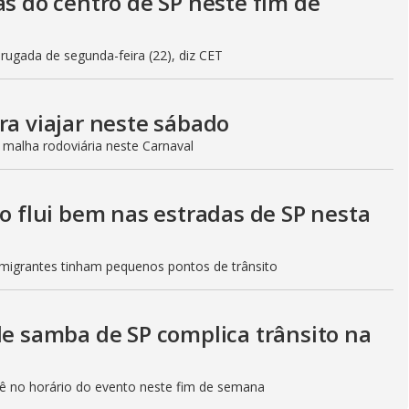
as do centro de SP neste fim de
gada de segunda-feira (22), diz CET
ra viajar neste sábado
 malha rodoviária neste Carnaval
to flui bem nas estradas de SP nesta
Imigrantes tinham pequenos pontos de trânsito
de samba de SP complica trânsito na
etê no horário do evento neste fim de semana