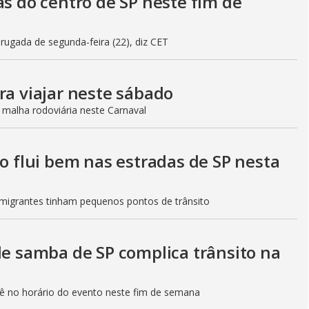
as do centro de SP neste fim de
gada de segunda-feira (22), diz CET
ra viajar neste sábado
 malha rodoviária neste Carnaval
to flui bem nas estradas de SP nesta
Imigrantes tinham pequenos pontos de trânsito
de samba de SP complica trânsito na
etê no horário do evento neste fim de semana