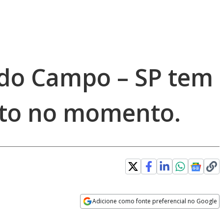
do Campo – SP tem
ito no momento.
Adicione como fonte preferencial no Google
Opens in new window