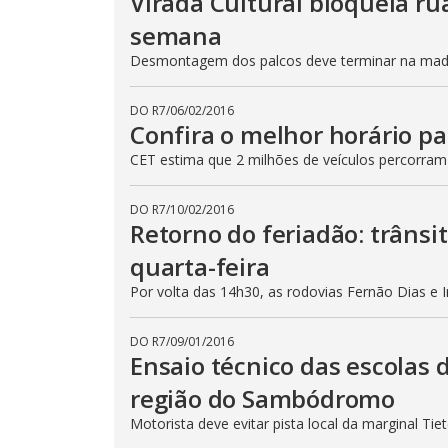
Virada Cultural bloqueia ru
semana
Desmontagem dos palcos deve terminar na madru
DO R7
/
06/02/2016
Confira o melhor horário pa
CET estima que 2 milhões de veículos percorram
DO R7
/
10/02/2016
Retorno do feriadão: trânsi
quarta-feira
Por volta das 14h30, as rodovias Fernão Dias e 
DO R7
/
09/01/2016
Ensaio técnico das escolas 
região do Sambódromo
Motorista deve evitar pista local da marginal Ti