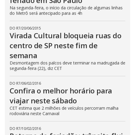
feriado em São Paulo
Na segunda-feira, o início da circulação de algumas linhas
do Metrô será antecipado para as 4h
DO R7
/
20/06/2015
Virada Cultural bloqueia ruas do
centro de SP neste fim de
semana
Desmontagem dos palcos deve terminar na madrugada de
segunda-feira (22), diz CET
DO R7
/
06/02/2016
Confira o melhor horário para
viajar neste sábado
CET estima que 2 milhões de veículos percorram malha
rodoviária neste Carnaval
DO R7
/
10/02/2016