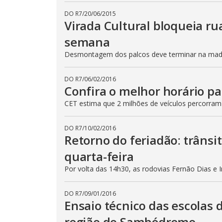
DO R7
/
20/06/2015
Virada Cultural bloqueia ru
semana
Desmontagem dos palcos deve terminar na madru
DO R7
/
06/02/2016
Confira o melhor horário pa
CET estima que 2 milhões de veículos percorram
DO R7
/
10/02/2016
Retorno do feriadão: trânsi
quarta-feira
Por volta das 14h30, as rodovias Fernão Dias e 
DO R7
/
09/01/2016
Ensaio técnico das escolas 
região do Sambódromo