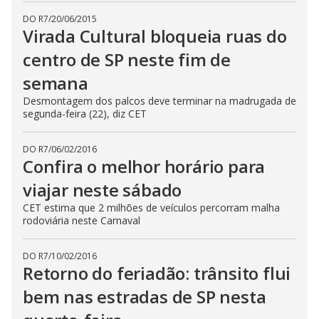
DO R7
/
20/06/2015
Virada Cultural bloqueia ruas do
centro de SP neste fim de
semana
Desmontagem dos palcos deve terminar na madrugada de
segunda-feira (22), diz CET
DO R7
/
06/02/2016
Confira o melhor horário para
viajar neste sábado
CET estima que 2 milhões de veículos percorram malha
rodoviária neste Carnaval
DO R7
/
10/02/2016
Retorno do feriadão: trânsito flui
bem nas estradas de SP nesta