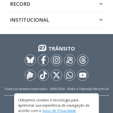
RECORD
INSTITUCIONAL
TRÂNSITO
Todos os direitos reservados - 2009-
2026
- Rádio e Televisão Record S.A
Utilizamos cookies e tecnologia para
CARREIRA
FALE CONOSCO
PRIVACIDADE
aprimorar sua experiência de navegação de
TERMOS E CONDIÇÕES DE USO
acordo com o
Aviso de Privacidade
.