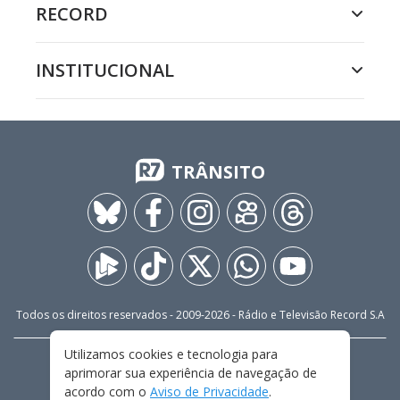
RECORD
INSTITUCIONAL
TRÂNSITO
Todos os direitos reservados - 2009-
2026
- Rádio e Televisão Record S.A
Utilizamos cookies e tecnologia para
CARREIRA
FALE CONOSCO
PRIVACIDADE
aprimorar sua experiência de navegação de
TERMOS E CONDIÇÕES DE USO
acordo com o
Aviso de Privacidade
.