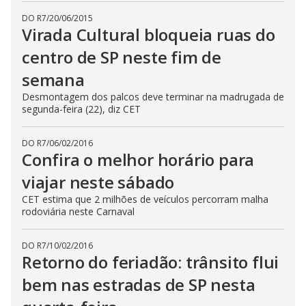
DO R7
/
20/06/2015
Virada Cultural bloqueia ruas do
centro de SP neste fim de
semana
Desmontagem dos palcos deve terminar na madrugada de
segunda-feira (22), diz CET
DO R7
/
06/02/2016
Confira o melhor horário para
viajar neste sábado
CET estima que 2 milhões de veículos percorram malha
rodoviária neste Carnaval
DO R7
/
10/02/2016
Retorno do feriadão: trânsito flui
bem nas estradas de SP nesta