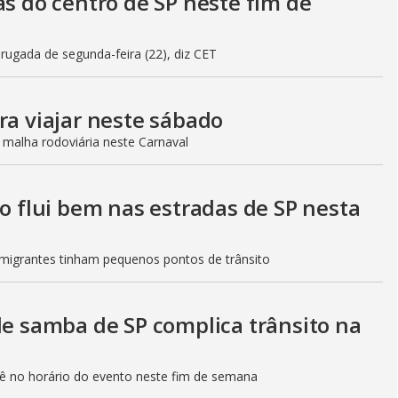
as do centro de SP neste fim de
gada de segunda-feira (22), diz CET
ra viajar neste sábado
 malha rodoviária neste Carnaval
to flui bem nas estradas de SP nesta
Imigrantes tinham pequenos pontos de trânsito
de samba de SP complica trânsito na
etê no horário do evento neste fim de semana