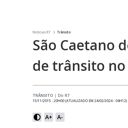
Noticias R7
Trânsito
São Caetano d
de trânsito n
TRÂNSITO
|
Do R7
15/11/2015 - 20H00
(ATUALIZADO EM
24/02/2024 - 04H12
)
A+
A-