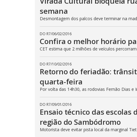
Virada Cultural bloqueia ru
semana
Desmontagem dos palcos deve terminar na madru
DO R7
/
06/02/2016
Confira o melhor horário pa
CET estima que 2 milhões de veículos percorram
DO R7
/
10/02/2016
Retorno do feriadão: trânsi
quarta-feira
Por volta das 14h30, as rodovias Fernão Dias e 
DO R7
/
09/01/2016
Ensaio técnico das escolas 
região do Sambódromo
Motorista deve evitar pista local da marginal Ti