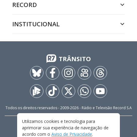
RECORD
INSTITUCIONAL
TRÂNSITO
Todos os direitos reservados - 2009-
2026
- Rádio e Televisão Record S.A
Utilizamos cookies e tecnologia para
CARREIRA
FALE CONOSCO
PRIVACIDADE
aprimorar sua experiência de navegação de
TERMOS E CONDIÇÕES DE USO
acordo com o
Aviso de Privacidade
.