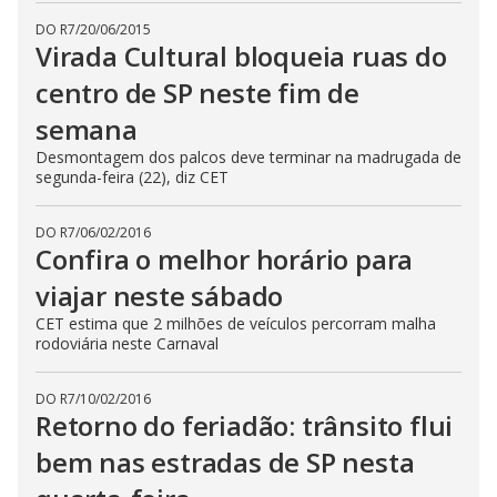
DO R7
/
20/06/2015
Virada Cultural bloqueia ruas do
centro de SP neste fim de
semana
Desmontagem dos palcos deve terminar na madrugada de
segunda-feira (22), diz CET
DO R7
/
06/02/2016
Confira o melhor horário para
viajar neste sábado
CET estima que 2 milhões de veículos percorram malha
rodoviária neste Carnaval
DO R7
/
10/02/2016
Retorno do feriadão: trânsito flui
bem nas estradas de SP nesta