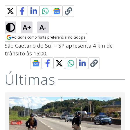
A+
A-
Adicione como fonte preferencial no Google
Opens in new window
São Caetano do Sul – SP apresenta 4 km de
trânsito às 15:00.
Últimas