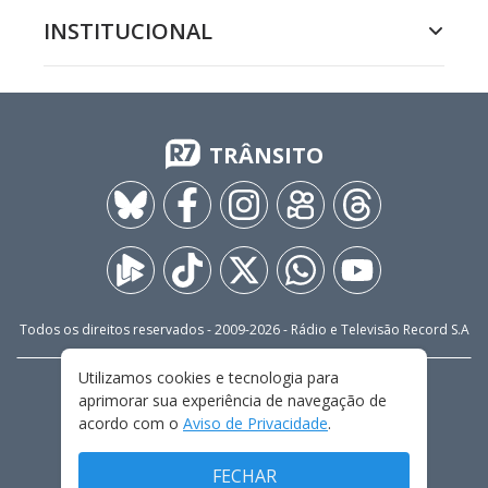
INSTITUCIONAL
TRÂNSITO
Todos os direitos reservados - 2009-
2026
- Rádio e Televisão Record S.A
Utilizamos cookies e tecnologia para
CARREIRA
FALE CONOSCO
PRIVACIDADE
aprimorar sua experiência de navegação de
TERMOS E CONDIÇÕES DE USO
acordo com o
Aviso de Privacidade
.
FECHAR