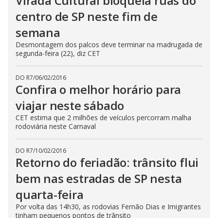
Virada Cultural bloqueia ruas do
centro de SP neste fim de
semana
Desmontagem dos palcos deve terminar na madrugada de
segunda-feira (22), diz CET
DO R7
/
06/02/2016
Confira o melhor horário para
viajar neste sábado
CET estima que 2 milhões de veículos percorram malha
rodoviária neste Carnaval
DO R7
/
10/02/2016
Retorno do feriadão: trânsito flui
bem nas estradas de SP nesta
quarta-feira
Por volta das 14h30, as rodovias Fernão Dias e Imigrantes
tinham pequenos pontos de trânsito