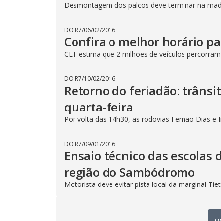
Desmontagem dos palcos deve terminar na madru
DO R7
/
06/02/2016
Confira o melhor horário pa
CET estima que 2 milhões de veículos percorram
DO R7
/
10/02/2016
Retorno do feriadão: trânsi
quarta-feira
Por volta das 14h30, as rodovias Fernão Dias e 
DO R7
/
09/01/2016
Ensaio técnico das escolas 
região do Sambódromo
Motorista deve evitar pista local da marginal Ti