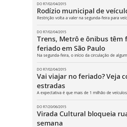
DO R7
/
02/04/2015
Rodízio municipal de veícul
Restrição volta a valer na segunda-feira para veí
DO R7
/
02/04/2015
Trens, Metrô e ônibus têm
feriado em São Paulo
Na segunda-feira, o início da circulação de algu
DO R7
/
02/04/2015
Vai viajar no feriado? Veja
estradas
A expectativa é que mais de 1 milhão de veículo
DO R7
/
20/06/2015
Virada Cultural bloqueia ru
semana