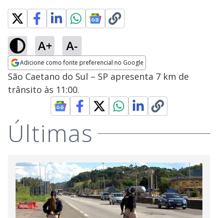
A+
A-
Adicione como fonte preferencial no Google
Opens in new window
São Caetano do Sul – SP apresenta 7 km de
trânsito às 11:00.
Últimas