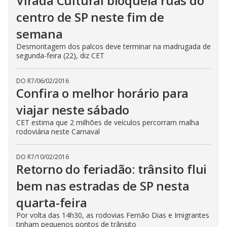
Virada Cultural bloqueia ruas do
centro de SP neste fim de
semana
Desmontagem dos palcos deve terminar na madrugada de
segunda-feira (22), diz CET
DO R7
/
06/02/2016
Confira o melhor horário para
viajar neste sábado
CET estima que 2 milhões de veículos percorram malha
rodoviária neste Carnaval
DO R7
/
10/02/2016
Retorno do feriadão: trânsito flui
bem nas estradas de SP nesta
quarta-feira
Por volta das 14h30, as rodovias Fernão Dias e Imigrantes
tinham pequenos pontos de trânsito