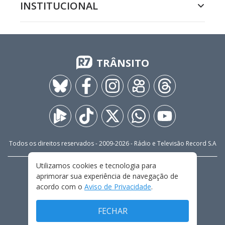
INSTITUCIONAL
TRÂNSITO
Todos os direitos reservados - 2009-
2026
- Rádio e Televisão Record S.A
Utilizamos cookies e tecnologia para
CARREIRA
FALE CONOSCO
PRIVACIDADE
aprimorar sua experiência de navegação de
TERMOS E CONDIÇÕES DE USO
acordo com o
Aviso de Privacidade
.
FECHAR