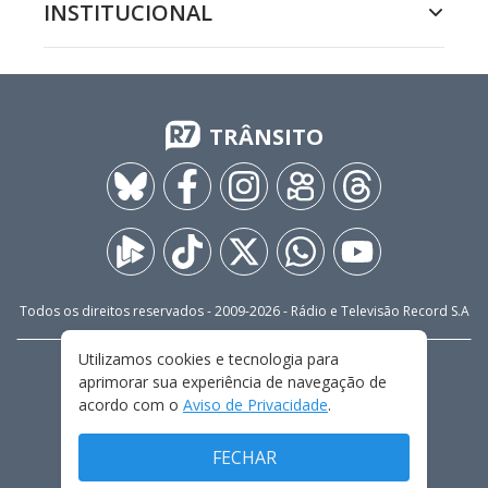
INSTITUCIONAL
TRÂNSITO
Todos os direitos reservados - 2009-
2026
- Rádio e Televisão Record S.A
Utilizamos cookies e tecnologia para
CARREIRA
FALE CONOSCO
PRIVACIDADE
aprimorar sua experiência de navegação de
TERMOS E CONDIÇÕES DE USO
acordo com o
Aviso de Privacidade
.
FECHAR