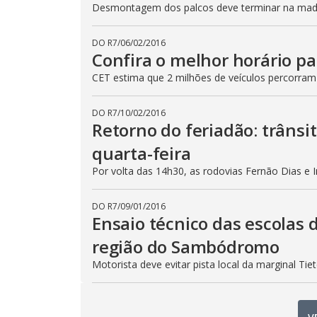
Desmontagem dos palcos deve terminar na madru
DO R7
/
06/02/2016
Confira o melhor horário pa
CET estima que 2 milhões de veículos percorram
DO R7
/
10/02/2016
Retorno do feriadão: trânsi
quarta-feira
Por volta das 14h30, as rodovias Fernão Dias e 
DO R7
/
09/01/2016
Ensaio técnico das escolas 
região do Sambódromo
Motorista deve evitar pista local da marginal Ti