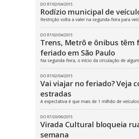
DO R7
/
02/04/2015
Rodízio municipal de veícul
Restrição volta a valer na segunda-feira para veí
DO R7
/
02/04/2015
Trens, Metrô e ônibus têm
feriado em São Paulo
Na segunda-feira, o início da circulação de algu
DO R7
/
02/04/2015
Vai viajar no feriado? Veja
estradas
A expectativa é que mais de 1 milhão de veículo
DO R7
/
20/06/2015
Virada Cultural bloqueia ru
semana