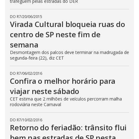
trafeguem pelas estradas do DER
DO R7
/
20/06/2015
Virada Cultural bloqueia ruas do
centro de SP neste fim de
semana
Desmontagem dos palcos deve terminar na madrugada de
segunda-feira (22), diz CET
DO R7
/
06/02/2016
Confira o melhor horário para
viajar neste sábado
CET estima que 2 milhões de veículos percorram malha
rodoviária neste Carnaval
DO R7
/
10/02/2016
Retorno do feriadão: trânsito flui
bem nas estradas de SP nesta