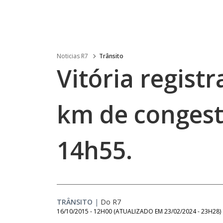
Noticias R7
Trânsito
Vitória regist
km de conges
14h55.
TRÂNSITO
|
Do R7
16/10/2015 - 12H00
(ATUALIZADO EM
23/02/2024 - 23H28
)