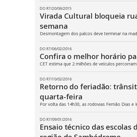
DO R7
/
20/06/2015
Virada Cultural bloqueia ru
semana
Desmontagem dos palcos deve terminar na madru
DO R7
/
06/02/2016
Confira o melhor horário pa
CET estima que 2 milhões de veículos percorram
DO R7
/
10/02/2016
Retorno do feriadão: trânsi
quarta-feira
Por volta das 14h30, as rodovias Fernão Dias e 
DO R7
/
09/01/2016
Ensaio técnico das escolas 
região do Sambódromo