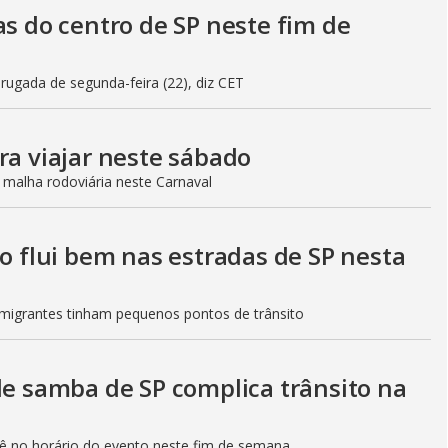
as do centro de SP neste fim de
gada de segunda-feira (22), diz CET
ra viajar neste sábado
 malha rodoviária neste Carnaval
to flui bem nas estradas de SP nesta
Imigrantes tinham pequenos pontos de trânsito
de samba de SP complica trânsito na
etê no horário do evento neste fim de semana