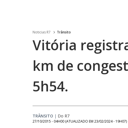
Noticias R7
Trânsito
Vitória registr
km de conges
5h54.
TRÂNSITO
|
Do R7
27/10/2015 - 04H00
(ATUALIZADO EM
23/02/2024 - 19H07
)