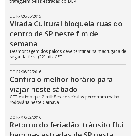
trafeguem pelas estradas do DER
DO R7
/
20/06/2015
Virada Cultural bloqueia ruas do
centro de SP neste fim de
semana
Desmontagem dos palcos deve terminar na madrugada de
segunda-feira (22), diz CET
DO R7
/
06/02/2016
Confira o melhor horário para
viajar neste sábado
CET estima que 2 milhões de veículos percorram malha
rodoviária neste Carnaval
DO R7
/
10/02/2016
Retorno do feriadão: trânsito flui
bem nas estradas de SP nesta