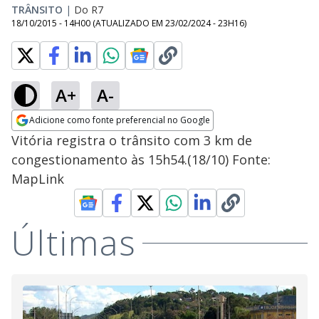
TRÂNSITO
|
Do R7
18/10/2015 - 14H00
(ATUALIZADO EM
23/02/2024 - 23H16
)
A+
A-
Adicione como fonte preferencial no Google
Opens in new window
Vitória registra o trânsito com 3 km de
congestionamento às 15h54.(18/10) Fonte:
MapLink
Últimas