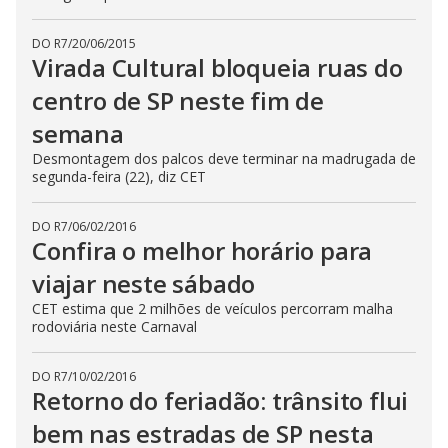
DO R7
/
20/06/2015
Virada Cultural bloqueia ruas do
centro de SP neste fim de
semana
Desmontagem dos palcos deve terminar na madrugada de
segunda-feira (22), diz CET
DO R7
/
06/02/2016
Confira o melhor horário para
viajar neste sábado
CET estima que 2 milhões de veículos percorram malha
rodoviária neste Carnaval
DO R7
/
10/02/2016
Retorno do feriadão: trânsito flui
bem nas estradas de SP nesta