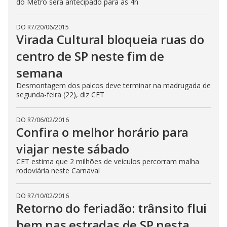
do Metrô será antecipado para as 4h
DO R7
/
20/06/2015
Virada Cultural bloqueia ruas do
centro de SP neste fim de
semana
Desmontagem dos palcos deve terminar na madrugada de
segunda-feira (22), diz CET
DO R7
/
06/02/2016
Confira o melhor horário para
viajar neste sábado
CET estima que 2 milhões de veículos percorram malha
rodoviária neste Carnaval
DO R7
/
10/02/2016
Retorno do feriadão: trânsito flui
bem nas estradas de SP nesta