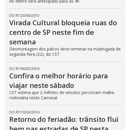
do Metrô será antecipado para as 4h
DO R7
/
20/06/2015
Virada Cultural bloqueia ruas do
centro de SP neste fim de
semana
Desmontagem dos palcos deve terminar na madrugada de
segunda-feira (22), diz CET
DO R7
/
06/02/2016
Confira o melhor horário para
viajar neste sábado
CET estima que 2 milhões de veículos percorram malha
rodoviária neste Carnaval
DO R7
/
10/02/2016
Retorno do feriadão: trânsito flui
bem nas estradas de SP nesta