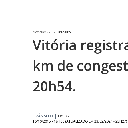
Noticias R7
Trânsito
Vitória registr
km de conges
20h54.
TRÂNSITO
|
Do R7
16/10/2015 - 18H00
(ATUALIZADO EM
23/02/2024 - 23H27
)