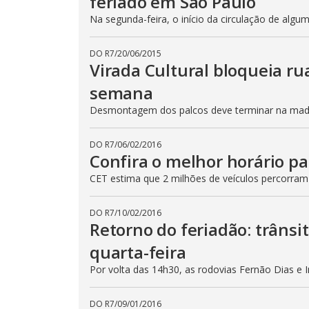
feriado em São Paulo
Na segunda-feira, o início da circulação de algu
DO R7
/
20/06/2015
Virada Cultural bloqueia ru
semana
Desmontagem dos palcos deve terminar na madru
DO R7
/
06/02/2016
Confira o melhor horário pa
CET estima que 2 milhões de veículos percorram
DO R7
/
10/02/2016
Retorno do feriadão: trânsi
quarta-feira
Por volta das 14h30, as rodovias Fernão Dias e 
DO R7
/
09/01/2016