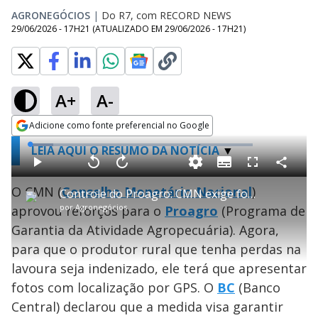
AGRONEGÓCIOS
|
Do R7, com RECORD NEWS
29/06/2026 - 17H21
(ATUALIZADO EM
29/06/2026 - 17H21
)
A+
A-
Adicione como fonte preferencial no Google
Opens in new window
L
LEIA AQUI O RESUMO DA NOTÍCIA
o
a
S
d
u
C
P
V
A
P
F
e
b
o
l
o
v
u
d
t
m
O CMN (
a
Conselho Monetário Nacional
l
a
)
l
:
Controle do Proagro: CMN exige foto com localização comprovada
i
p
y
t
n
l
1
t
a
a
ç
s
0
por
Agronegócios
aprovou reforços para o
Proagro
(Programa de
l
r
r
a
c
.
e
t
1
r
l
r
4
s
i
0
1
e
9
Garantia da Atividade Agropecuária). Agora,
l
s
0
e
%
h
e
s
n
a
g
e
para que o produtor rural que tenha perdas na
r
u
g
n
u
a
lavoura seja indenizado, ele terá que apresentar
d
n
o
d
s
o
fotos com localização por GPS. O
BC
(Banco
s
Central) declarou que a medida visa garantir