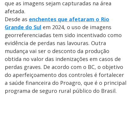
y
que as imagens sejam capturadas na área
M
afetada.
V
u
d
o
Desde as
enchentes que afetaram o Rio
Grande do Sul
em 2024, o uso de imagens
i
georreferenciadas tem sido incentivado como
evidência de perdas nas lavouras. Outra
d
mudança vai ser o desconto da produção
obtida no valor das indenizações em casos de
e
perdas graves. De acordo com o BC, o objetivo
do aperfeiçoamento dos controles é fortalecer
a saúde financeira do Proagro, que é o principal
o
programa de seguro rural público do Brasil.