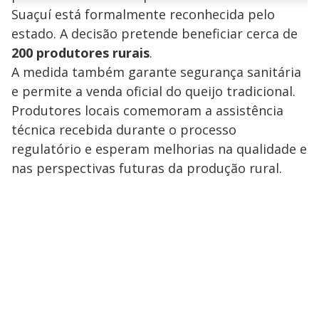
n
u
a
Suaçuí está formalmente reconhecida pelo
d
n
o
d
s
o
estado. A decisão pretende beneficiar cerca de
s
y
200 produtores rurais
.
A medida também garante segurança sanitária
M
e permite a venda oficial do queijo tradicional.
V
u
d
o
Produtores locais comemoram a assistência
técnica recebida durante o processo
i
regulatório e esperam melhorias na qualidade e
nas perspectivas futuras da produção rural.
d
e
o