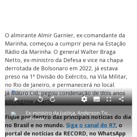
O almirante Almir Garnier, ex-comandante da
Marinha, começou a cumprir pena na Estação
Rádio da Marinha. O general Walter Braga
Netto, ex-ministro da Defesa e vice na chapa
derrotada de Bolsonaro em 2022, já estava
preso na 1ª Divisão do Exército, na Vila Militar,
no Rio de Janeiro, e permanecerá no local.
Já Mauro Cid, pegou condenação de dois anos
L
o
a
em regime aberto.
S
d
u
C
P
V
A
P
F
e
b
o
l
o
v
u
d
t
m
a
l
a
l
:
Ex-ministro da Justiça, Anderson Torres, vai cumprir pena no complexo penitenciário da Papuda
i
p
y
t
n
l
7
Fique por dentro das principais notícias do dia
t
a
a
ç
s
.
por
Brasília
l
r
r
a
c
8
e
t
1
r
l
r
6
no Brasil e no mundo.
Siga o canal do R7
, o
s
i
0
1
e
%
l
s
0
e
h
portal de notícias da RECORD, no WhatsApp
e
s
n
a
g
e