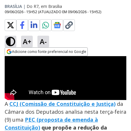
BRASÍLIA
|
Do R7, em Brasília
09/06/2026 - 15H52
(ATUALIZADO EM
09/06/2026 - 15H52
)
A+
A-
Adicione como fonte preferencial no Google
Opens in new window
A
CCJ (Comissão de Constituição e Justiça)
da
Câmara dos Deputados analisa nesta terça-feira
(9) uma
PEC (proposta de emenda à
Constituição)
que propõe a redução da