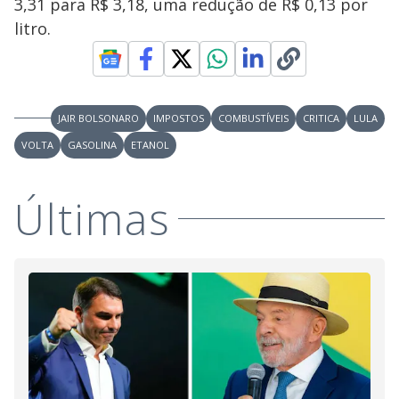
3,31 para R$ 3,18, uma redução de R$ 0,13 por
litro.
JAIR BOLSONARO
IMPOSTOS
COMBUSTÍVEIS
CRITICA
LULA
VOLTA
GASOLINA
ETANOL
Últimas