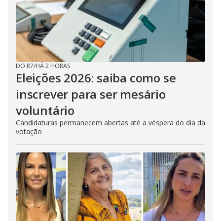
e
o
DO R7
/
HÁ 2 HORAS
Eleições 2026: saiba como se
inscrever para ser mesário
voluntário
Candidaturas permanecem abertas até a véspera do dia da
votação