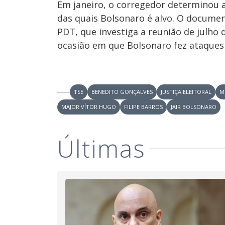
Em janeiro, o corregedor determinou 
das quais Bolsonaro é alvo. O documen
PDT, que investiga a reunião de julho
ocasião em que Bolsonaro fez ataques 
TSE
BENEDITO GONÇALVES
JUSTIÇA ELEITORAL
M
MAJOR VÍTOR HUGO
FILIPE BARROS
JAIR BOLSONARO
Últimas