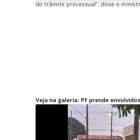
do trâmite processual”, disse o ministr
n
u
d
n
o
d
s
o
s
M
u
d
o
Veja na galeria: PF prende envolvidos