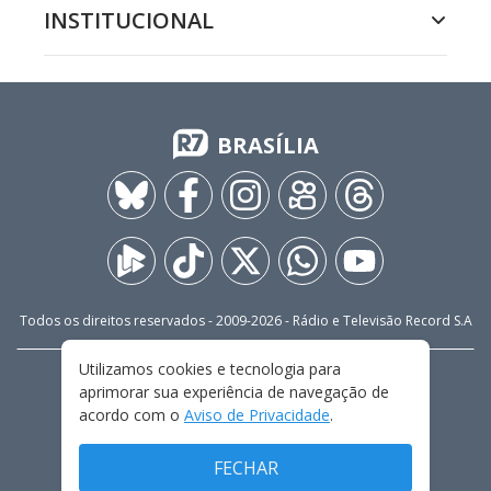
INSTITUCIONAL
BRASÍLIA
Todos os direitos reservados - 2009-
2026
- Rádio e Televisão Record S.A
Utilizamos cookies e tecnologia para
CARREIRA
FALE CONOSCO
PRIVACIDADE
aprimorar sua experiência de navegação de
TERMOS E CONDIÇÕES DE USO
acordo com o
Aviso de Privacidade
.
FECHAR