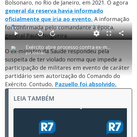
Bolsonaro, no Rio de Janeiro, em 2021. O agora
general da reserva havia informado
oficialmente que iria ao evento.
A informação
foi confirmada pelo comandante à época,
L
o
a
general Paulo Nogueira.
d
C
P
V
A
P
F
e
o
l
o
v
u
d
m
a
l
a
l
:
Exército abre processo contra ex-ministro Pazuello por participação em ato político
p
y
t
n
l
8
O ex-ministro da Saúde respondeu pela
a
a
ç
s
.
por
Notícias
r
r
a
c
6
t
1
r
l
r
5
suspeita de ter violado norma que impede a
i
0
1
e
%
l
s
0
e
h
participação de militares em evento de caráter
e
s
n
a
g
e
r
u
g
partidário sem autorização do Comando do
n
u
a
d
n
o
d
Exército. Contudo,
Pazuello foi absolvido.
s
o
s
y
LEIA TAMBÉM
M
V
u
d
o