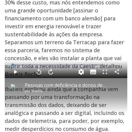
30% desse custo, mas nós entendemos como
uma grande oportunidade [assinar o
financiamento com um banco alemão] para
investir em energia renovável e trazer
sustentabilidade às ações da empresa.
Separamos um terreno da Terracap para fazer
essa parceria, faremos no sistema de
concessão, e eles vão instalar a planta que vai
suprir toda a necessidade da Caesb”, detalhou
L
o
a
Ibaneis Rocha.
S
d
u
C
P
V
A
P
F
e
b
o
l
o
v
u
d
t
m
a
l
a
l
:
Pessoas com deficiência e donos de carros elétricos podem ter isenção do IPVA em 2025 no DF
i
p
y
t
n
l
3
Ibaneis explicou ainda que a companhia vem
t
a
a
ç
s
.
por
Brasília
l
r
r
a
c
0
e
t
1
r
l
r
5
passando por uma transformação na
s
i
0
1
e
%
l
s
0
e
h
transmissão dos dados, deixando de ser
e
s
n
a
g
e
r
u
g
analógica e passando a ser digital, incluindo os
n
u
a
d
n
o
d
dados de telemetria, para poder, por exemplo,
s
o
s
medir desperdícios no consumo de água.