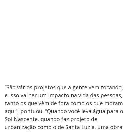
y
M
V
u
d
o
i
d
e
“São vários projetos que a gente vem tocando,
o
e isso vai ter um impacto na vida das pessoas,
tanto os que vêm de fora como os que moram
aqui”, pontuou. “Quando você leva água para o
Sol Nascente, quando faz projeto de
urbanização como o de Santa Luzia, uma obra