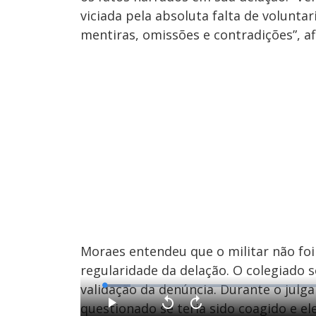
viciada pela absoluta falta de volunt
mentiras, omissões e contradições”, a
Moraes entendeu que o militar não foi 
regularidade da delação. O colegiado s
validação da denúncia. Durante o julg
L
o
a
questionado se teria sido coagido e el
d
P
V
A
e