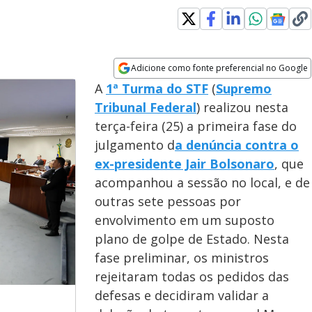
Adicione como fonte preferencial no Google
Opens in new window
A
1ª Turma do STF
(
Supremo
Tribunal Federal
) realizou nesta
terça-feira (25) a primeira fase do
julgamento d
a denúncia contra o
ex-presidente Jair Bolsonaro
, que
acompanhou a sessão no local, e de
outras sete pessoas por
envolvimento em um suposto
plano de golpe de Estado. Nesta
fase preliminar, os ministros
rejeitaram todas os pedidos das
defesas e decidiram validar a