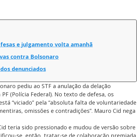
efesas e julgamento volta amanhã
vas contra Bolsonaro
 dos denunciados
onaro pediu ao STF a anulação da delação
F (Polícia Federal). No texto de defesa, os
tá “viciado” pela “absoluta falta de voluntariedade
entiras, omissões e contradições”. Mauro Cid nega
id teria sido pressionado e mudou de versão sobre
ificou-se, então, tratar-se de colaboração premiada