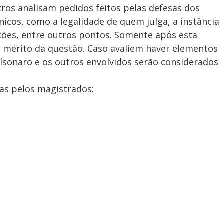
stros analisam pedidos feitos pelas defesas dos
d
cos, como a legalidade de quem julga, a instância
ações, entre outros pontos. Somente após esta
 mérito da questão. Caso avaliem haver elementos
e
olsonaro e os outros envolvidos serão considerados
das pelos magistrados:
o