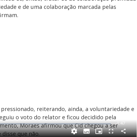
ariedade e de uma colaboração marcada pelas
firmam.
pressionado, reiterando, ainda, a voluntariedade e
eguiu o voto do relator e ficou decidido pela
R
-
1:47
amento, Moraes afirmou que Cid chegou a ser
e
e disse que não.
C
S
P
F