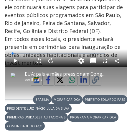
ele continuará suas viagens para participar de
eventos públicos programados em São Paulo,
Rio de Janeiro, Feira de Santana, Salvador,
Recife, Goiânia e Distrito Federal (DF).
Em todos esses locais, o presidente estará
presente em cerimônias para inauguração de
obras, unidades habitacionais e anúncios de
L
o
a
investimentos.
S
d
u
C
P
V
A
P
F
e
b
o
l
o
v
u
d
t
m
a
l
a
l
:
EUA: pais e mães pressionam Congresso para aprovar leis que protejam menores nas redes sociais
i
p
y
t
n
l
4
t
a
a
ç
s
.
por
Brasília
l
r
r
a
c
0
e
t
1
r
l
r
6
s
i
0
1
e
%
l
s
0
e
h
e
s
n
a
g
e
r
u
g
BRASÍLIA
MORAR CARIOCA
PREFEITO EDUARDO PAES
n
u
a
d
n
o
d
PRESIDENTE LUIZ INÁCIO LULA DA SILVA
s
o
s
PRIMEIRAS UNIDADES HABITACIONAIS
PROGRAMA MORAR CARIOCA
y
COMUNIDADE DO AÇO