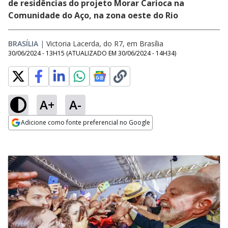
de residências do projeto Morar Carioca na
Comunidade do Aço, na zona oeste do Rio
BRASÍLIA
|
Victoria Lacerda, do R7, em Brasília
30/06/2024 - 13H15
(ATUALIZADO EM
30/06/2024 - 14H34
)
A+
A-
Adicione como fonte preferencial no Google
Opens in new window