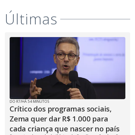
M
V
u
d
o
Últimas
i
d
e
o
DO R7
/
HÁ 54 MINUTOS
Crítico dos programas sociais,
Zema quer dar R$ 1.000 para
cada criança que nascer no país