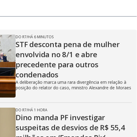
d
e
DO R7
/
HÁ 6 MINUTOS
o
STF desconta pena de mulher
envolvida no 8/1 e abre
precedente para outros
condenados
A deliberação marca uma rara divergência em relação à
posição do relator do caso, ministro Alexandre de Moraes
DO R7
/
HÁ 1 HORA
Dino manda PF investigar
suspeitas de desvios de R$ 55,4