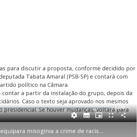
as para discutir a proposta, conforme decidido por
 deputada Tabata Amaral (PSB-SP) e contará com
rtido político na Câmara.
ontar a partir da instalação do grupo, depois da
tidários. Caso o texto seja aprovado nos mesmos
R
-
12:48
 presidencial. Se houver mudanças, voltará para
e
P
C
S
P
F
m
o
u
i
u
m
b
c
l
p
Senado aprova projeto que equipara misoginia a crime de racismo
a
t
t
l
a
i
u
s
r
t
r
c