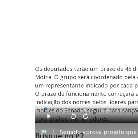
Os deputados terão um prazo de 45 di
Motta. O grupo será coordenado pela
um representante indicado por cada pa
O prazo de funcionamento começará a c
indicação dos nomes pelos líderes par
moldes do Senado, seguirá para sanção
L
o
a
nova análise dos senadores.
d
P
V
A
e
l
o
v
d
a
l
a
:
y
t
n
0
Busque no R7
a
ç
.
r
a
7