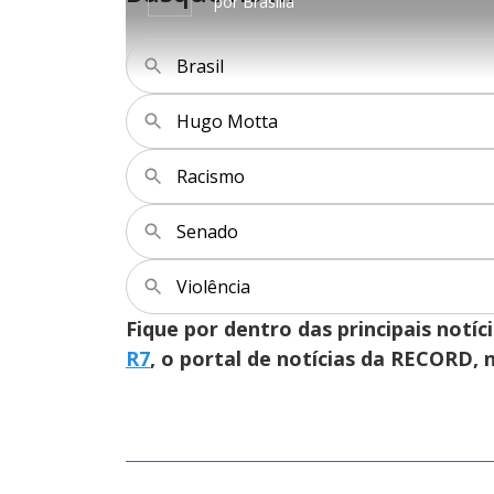
por
Brasília
1
r
8
0
1
%
s
0
e
s
g
e
u
g
Brasil
n
u
d
n
o
d
s
o
s
Hugo Motta
Racismo
M
u
d
o
Senado
Violência
Fique por dentro das principais notíc
R7
, o portal de notícias da RECORD,