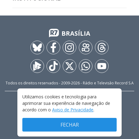
BRASÍLIA
Todos os direitos reservados - 2009-
2026
- Rádio e Televisão Record S.A
Utilizamos cookies e tecnologia para
CARREIRA
FALE CONOSCO
PRIVACIDADE
aprimorar sua experiência de navegação de
TERMOS E CONDIÇÕES DE USO
acordo com o
Aviso de Privacidade
.
FECHAR